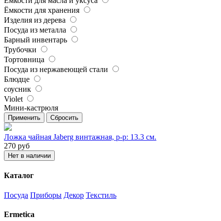
Ёмкости для масла и уксуса
Ёмкости для хранения
Изделия из дерева
Посуда из металла
Барный инвентарь
Трубочки
Тортовница
Посуда из нержавеющей стали
Блюдце
соусник
Violet
Мини-кастрюля
Применить
Сбросить
Ложка чайная Jaberg винтажная, р-р: 13.3 см.
270
руб
Нет в наличии
Каталог
Посуда
Приборы
Декор
Текстиль
Ermetica