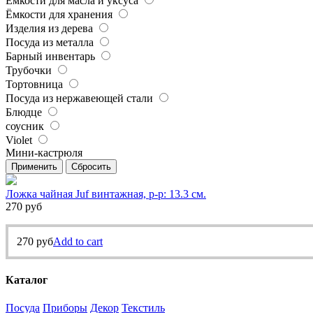
Ёмкости для масла и уксуса
Ёмкости для хранения
Изделия из дерева
Посуда из металла
Барный инвентарь
Трубочки
Тортовница
Посуда из нержавеющей стали
Блюдце
соусник
Violet
Мини-кастрюля
Применить
Сбросить
Ложка чайная Juf винтажная, р-р: 13.3 см.
270
руб
270
руб
Add to cart
Каталог
Посуда
Приборы
Декор
Текстиль