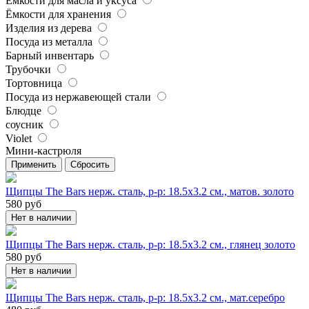
Ёмкости для масла и уксуса
Ёмкости для хранения
Изделия из дерева
Посуда из металла
Барный инвентарь
Трубочки
Тортовница
Посуда из нержавеющей стали
Блюдце
соусник
Violet
Мини-кастрюля
Применить
Сбросить
Щипцы The Bars нерж. сталь, р-р: 18.5х3.2 см., матов. золото
580
руб
Нет в наличии
Щипцы The Bars нерж. сталь, р-р: 18.5х3.2 см., глянец золото
580
руб
Нет в наличии
Щипцы The Bars нерж. сталь, р-р: 18.5х3.2 см., мат.серебро