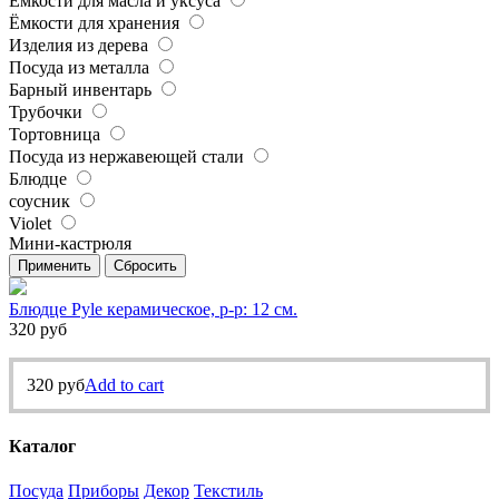
Ёмкости для масла и уксуса
Ёмкости для хранения
Изделия из дерева
Посуда из металла
Барный инвентарь
Трубочки
Тортовница
Посуда из нержавеющей стали
Блюдце
соусник
Violet
Мини-кастрюля
Применить
Сбросить
Блюдце Pyle керамическое, р-р: 12 см.
320
руб
320
руб
Add to cart
Каталог
Посуда
Приборы
Декор
Текстиль