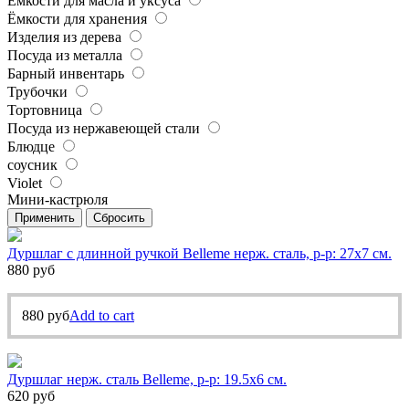
Ёмкости для масла и уксуса
Ёмкости для хранения
Изделия из дерева
Посуда из металла
Барный инвентарь
Трубочки
Тортовница
Посуда из нержавеющей стали
Блюдце
соусник
Violet
Мини-кастрюля
Применить
Сбросить
Дуршлаг с длинной ручкой Belleme нерж. сталь, р-р: 27х7 см.
880
руб
880
руб
Add to cart
Дуршлаг нерж. сталь Belleme, р-р: 19.5х6 см.
620
руб