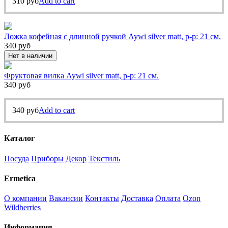
310
руб
Add to cart
Ложка кофейная с длинной ручкой Aywi silver matt, р-р: 21 см.
340
руб
Нет в наличии
Фруктовая вилка Aywi silver matt, р-р: 21 см.
340
руб
340
руб
Add to cart
Каталог
Посуда
Приборы
Декор
Текстиль
Ermetica
О компании
Вакансии
Контакты
Доставка
Оплата
Ozon
Wildberries
Информация