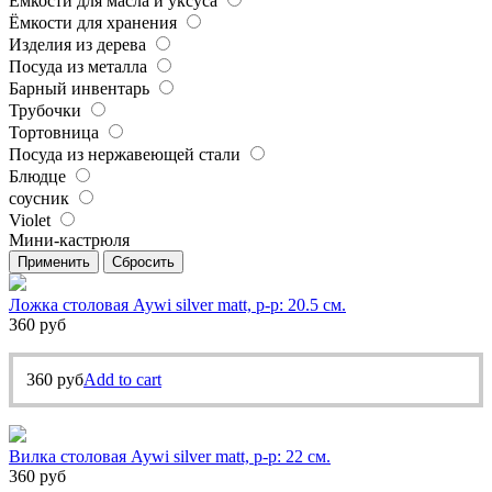
Ёмкости для масла и уксуса
Ёмкости для хранения
Изделия из дерева
Посуда из металла
Барный инвентарь
Трубочки
Тортовница
Посуда из нержавеющей стали
Блюдце
соусник
Violet
Мини-кастрюля
Применить
Сбросить
Ложка столовая Aywi silver matt, р-р: 20.5 см.
360
руб
360
руб
Add to cart
Вилка столовая Aywi silver matt, р-р: 22 см.
360
руб