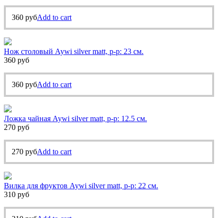
360
руб
Add to cart
Нож столовый Aywi silver matt, р-р: 23 см.
360
руб
360
руб
Add to cart
Ложка чайная Aywi silver matt, р-р: 12.5 см.
270
руб
270
руб
Add to cart
Вилка для фруктов Aywi silver matt, р-р: 22 см.
310
руб