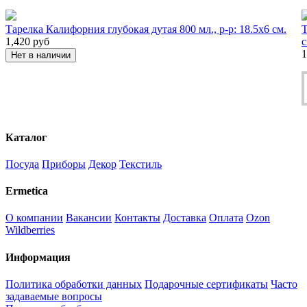
Тарелка Калифорния глубокая дутая 800 мл., р-р: 18.5х6 см.
Т
1,420
руб
1
Нет в наличии
Каталог
Посуда
Приборы
Декор
Текстиль
Ermetica
О компании
Вакансии
Контакты
Доставка
Оплата
Ozon
Wildberries
Информация
Политика обработки данных
Подарочные сертификаты
Часто
задаваемые вопросы