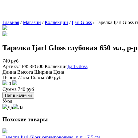
Главная
/
Магазин
/
Коллекции
/
Ijarl Gloss
/
Тарелка Ijarl Gloss г
Тарелка Ijarl Gloss глубокая 650 мл., р-р:
740
руб
Артикул
F853FG00
Коллекция
Ijarl Gloss
Длина
Высота
Ширина
Цена
16.5см
7.5см
16.5см
740
руб
0
Сумма
740
руб
Нет в наличии
Уход
Да
Да
Похожие товары
Тарелка Ijarl Gloss сервировочная, р-р: 17.5 см.