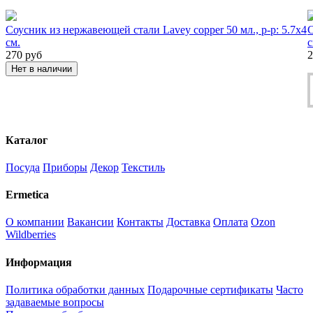
Соусник из нержавеющей стали Lavey copper 50 мл., р-р: 5.7х4
С
см.
с
270
руб
2
Нет в наличии
Каталог
Посуда
Приборы
Декор
Текстиль
Ermetica
О компании
Вакансии
Контакты
Доставка
Оплата
Ozon
Wildberries
Информация
Политика обработки данных
Подарочные сертификаты
Часто
задаваемые вопросы