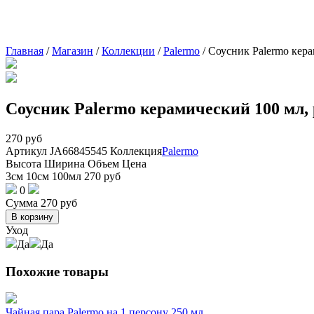
Главная
/
Магазин
/
Коллекции
/
Palermo
/
Соусник Palermo керам
Соусник Palermo керамический 100 мл, р
270
руб
Артикул
JA66845545
Коллекция
Palermo
Высота
Ширина
Объем
Цена
3см
10см
100мл
270
руб
0
Сумма
270
руб
В корзину
Уход
Да
Да
Похожие товары
Чайная пара Palermo на 1 персону 250 мл.