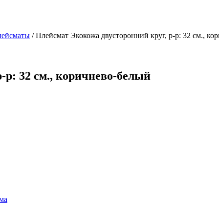
лейсматы
/
Плейсмат Экокожа двусторонний круг, р-р: 32 см., ко
-р: 32 см., коричнево-белый
йма