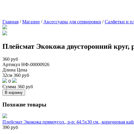
Главная
/
Магазин
/
Аксессуары для сервировки
/
Cалфетки и п
Плейсмат Экокожа двусторонний круг, р
360
руб
Артикул
НФ-00000926
Длина
Цена
32см
360
руб
0
Сумма
360
руб
В корзину
Похожие товары
Плейсмат Экокожа прямоугол., р-р: 44.5х30 см., коричневая ка
390
руб