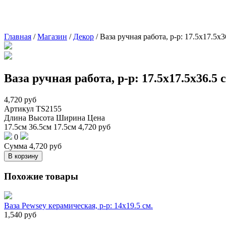
Главная
/
Магазин
/
Декор
/
Ваза ручная работа, р-р: 17.5х17.5х
Ваза ручная работа, р-р: 17.5х17.5х36.5
4,720
руб
Артикул
TS2155
Длина
Высота
Ширина
Цена
17.5см
36.5см
17.5см
4,720
руб
0
Сумма
4,720
руб
В корзину
Похожие товары
Ваза Pewsey керамическая, р-р: 14х19.5 см.
1,540
руб