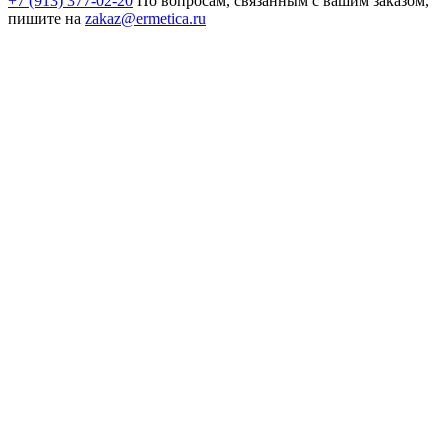
+7 (913) 377-02-20
По вопросам, связанным с вашим заказом,
пишите на
zakaz@ermetica.ru