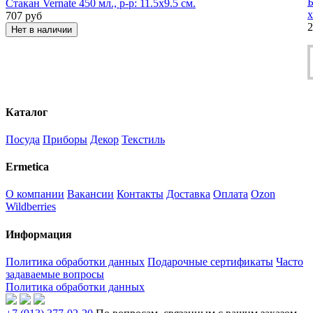
Б
Стакан Vernate 450 мл., р-р: 11.5х9.5 см.
х
707
руб
2
Нет в наличии
Каталог
Посуда
Приборы
Декор
Текстиль
Ermetica
О компании
Вакансии
Контакты
Доставка
Оплата
Ozon
Wildberries
Информация
Политика обработки данных
Подарочные сертификаты
Часто
задаваемые вопросы
Политика обработки данных