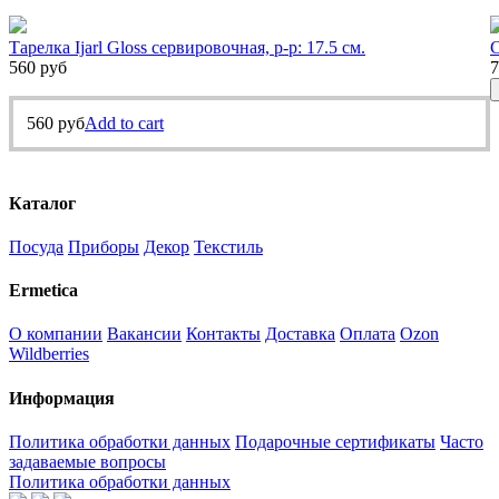
Тарелка Ijarl Gloss сервировочная, р-р: 17.5 см.
С
560
руб
7
560
руб
Add to cart
Каталог
Посуда
Приборы
Декор
Текстиль
Ermetica
О компании
Вакансии
Контакты
Доставка
Оплата
Ozon
Wildberries
Информация
Политика обработки данных
Подарочные сертификаты
Часто
задаваемые вопросы
Политика обработки данных