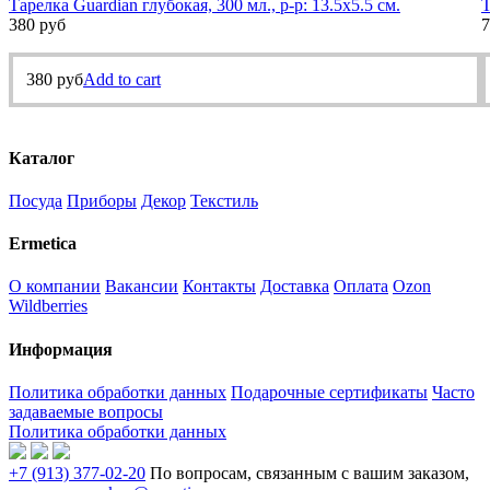
Тарелка Guardian глубокая, 300 мл., р-р: 13.5х5.5 см.
Т
380
руб
7
380
руб
Add to cart
Каталог
Посуда
Приборы
Декор
Текстиль
Ermetica
О компании
Вакансии
Контакты
Доставка
Оплата
Ozon
Wildberries
Информация
Политика обработки данных
Подарочные сертификаты
Часто
задаваемые вопросы
Политика обработки данных
+7 (913) 377-02-20
По вопросам, связанным с вашим заказом,