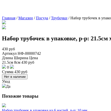
Главная
/
Магазин
/
Посуда
/
Трубочки
/
Набор трубочек в упаков
Набор трубочек в упаковке, р-р: 21.5см 
430
руб
Артикул
НФ-00000742
Длина
Ширина
Цена
21.5см
8см
430
руб
0
Сумма
430
руб
Нет в наличии
Уход
Да
Похожие товары
Набор трубочек в упаковке из 6 частей, р-р: 10 мм