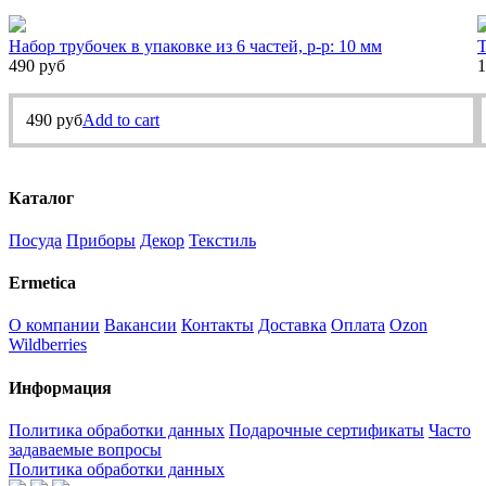
Набор трубочек в упаковке из 6 частей, р-р: 10 мм
Т
490
руб
1
490
руб
Add to cart
Каталог
Посуда
Приборы
Декор
Текстиль
Ermetica
О компании
Вакансии
Контакты
Доставка
Оплата
Ozon
Wildberries
Информация
Политика обработки данных
Подарочные сертификаты
Часто
задаваемые вопросы
Политика обработки данных