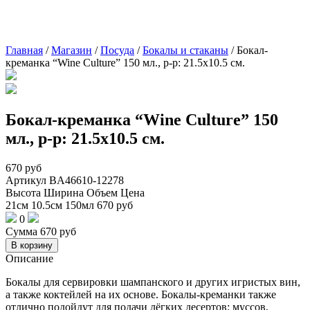
Главная
/
Магазин
/
Посуда
/
Бокалы и стаканы
/
Бокал-
креманка “Wine Culture” 150 мл., р-р: 21.5х10.5 см.
Бокал-креманка “Wine Culture” 150
мл., р-р: 21.5х10.5 см.
670
руб
Артикул
BA46610-12278
Высота
Ширина
Объем
Цена
21см
10.5см
150мл
670
руб
0
Сумма
670
руб
В корзину
Описание
Бокалы для сервировки шампанского и других игристых вин,
а также коктейлей на их основе. Бокалы-креманки также
отлично подойдут для подачи лёгких десертов: муссов,