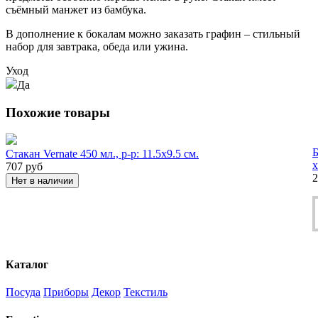
съёмный манжет из бамбука.
В дополнение к бокалам можно заказать графин – стильный
набор для завтрака, обеда или ужина.
Уход
Да
Похожие товары
Б
Стакан Vernate 450 мл., р-р: 11.5х9.5 см.
х
707
руб
2
Нет в наличии
Каталог
Посуда
Приборы
Декор
Текстиль