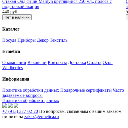
Стакан Олд фэшн Marilyn крутящийся 250 мл., полоса с
О
подставкой акация
а
440
руб
5
Нет в наличии
Каталог
Посуда
Приборы
Декор
Текстиль
Ermetica
О компании
Вакансии
Контакты
Доставка
Оплата
Ozon
Wildberries
Информация
Политика обработки данных
Подарочные сертификаты
Часто
задаваемые вопросы
Политика обработки данных
+7 (913) 377-02-20
По вопросам, связанным с вашим заказом,
пишите на
zakaz@ermetica.ru