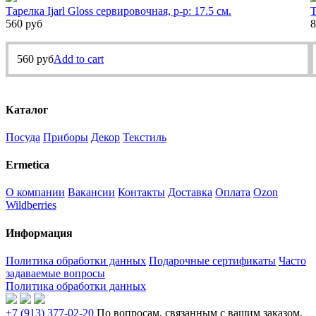
Тарелка Ijarl Gloss сервировочная, р-р: 17.5 см.
Т
560
руб
8
560
руб
Add to cart
Каталог
Посуда
Приборы
Декор
Текстиль
Ermetica
О компании
Вакансии
Контакты
Доставка
Оплата
Ozon
Wildberries
Информация
Политика обработки данных
Подарочные сертификаты
Часто
задаваемые вопросы
Политика обработки данных
+7 (913) 377-02-20
По вопросам, связанным с вашим заказом,