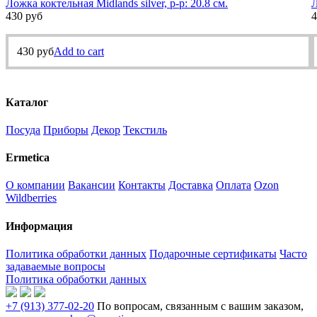
Ложка коктельная Midlands silver, р-р: 20.8 см.
Л
430
руб
4
430
руб
Add to cart
Каталог
Посуда
Приборы
Декор
Текстиль
Ermetica
О компании
Вакансии
Контакты
Доставка
Оплата
Ozon
Wildberries
Информация
Политика обработки данных
Подарочные сертификаты
Часто
задаваемые вопросы
Политика обработки данных
+7 (913) 377-02-20
По вопросам, связанным с вашим заказом,