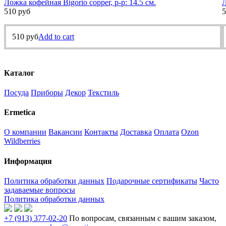
Ложка кофейная Bigorio copper, р-р: 14.5 см.
Л
510
руб
5
510
руб
Add to cart
Каталог
Посуда
Приборы
Декор
Текстиль
Ermetica
О компании
Вакансии
Контакты
Доставка
Оплата
Ozon
Wildberries
Информация
Политика обработки данных
Подарочные сертификаты
Часто
задаваемые вопросы
Политика обработки данных
+7 (913) 377-02-20
По вопросам, связанным с вашим заказом,