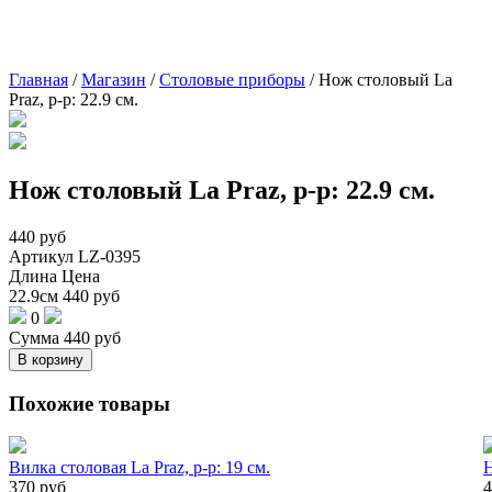
Главная
/
Магазин
/
Столовые приборы
/
Нож столовый La
Praz, р-р: 22.9 см.
Нож столовый La Praz, р-р: 22.9 см.
440
руб
Артикул
LZ-0395
Длина
Цена
22.9см
440
руб
0
Сумма
440
руб
В корзину
Похожие товары
Вилка столовая La Praz, р-р: 19 см.
Н
370
руб
4