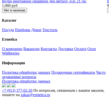
Ведро винтажное скошеное дно металл, р-р: 21 см.
В
1,060
руб
9
Нет в наличии
Каталог
Посуда
Приборы
Декор
Текстиль
Ermetica
О компании
Вакансии
Контакты
Доставка
Оплата
Ozon
Wildberries
Информация
Политика обработки данных
Подарочные сертификаты
Часто
задаваемые вопросы
Политика обработки данных
+7 (913) 377-02-20
По вопросам, связанным с вашим заказом,
пишите на
zakaz@ermetica.ru