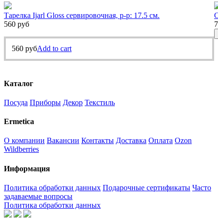
Тарелка Ijarl Gloss сервировочная, р-р: 17.5 см.
С
560
руб
7
560
руб
Add to cart
Каталог
Посуда
Приборы
Декор
Текстиль
Ermetica
О компании
Вакансии
Контакты
Доставка
Оплата
Ozon
Wildberries
Информация
Политика обработки данных
Подарочные сертификаты
Часто
задаваемые вопросы
Политика обработки данных