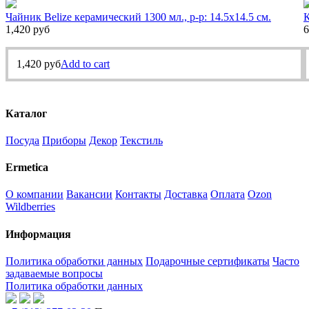
Чайник Belize керамический 1300 мл., р-р: 14.5х14.5 см.
К
1,420
руб
6
1,420
руб
Add to cart
Каталог
Посуда
Приборы
Декор
Текстиль
Ermetica
О компании
Вакансии
Контакты
Доставка
Оплата
Ozon
Wildberries
Информация
Политика обработки данных
Подарочные сертификаты
Часто
задаваемые вопросы
Политика обработки данных