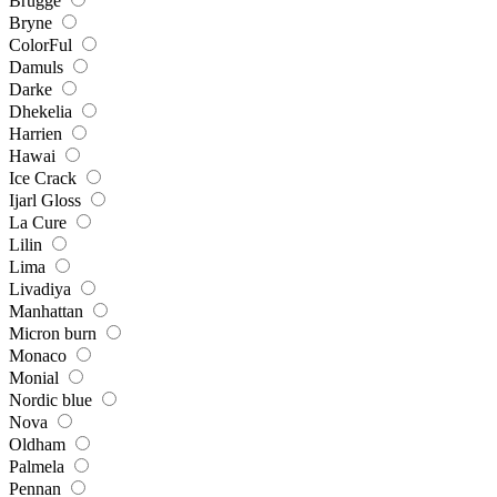
Brugge
Bryne
ColorFul
Damuls
Darke
Dhekelia
Harrien
Hawai
Ice Crack
Ijarl Gloss
La Cure
Lilin
Lima
Livadiya
Manhattan
Micron burn
Monaco
Monial
Nordic blue
Nova
Oldham
Palmela
Pennan