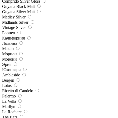
Comprido Silver Gloss
Guyana Black Matt
Guyana Silver Matt
Medley Silver
Midlands Silver
Vintage Silver
Борнео
Калифорния
Лозанна
Макао
Морион
Морони
Эрия
Юконсари
Ambleside
Bergen
Lotos
Ricetto di Candelo
Palermo
La Vella
Marilyn
La Rochere
The Bars