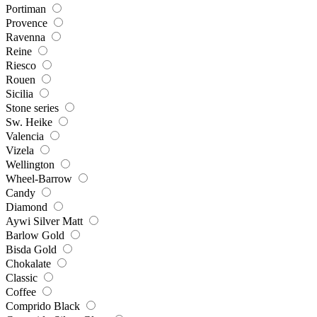
Portiman
Provence
Ravenna
Reine
Riesco
Rouen
Sicilia
Stone series
Sw. Heike
Valencia
Vizela
Wellington
Wheel-Barrow
Candy
Diamond
Aywi Silver Matt
Barlow Gold
Bisda Gold
Chokalate
Classic
Coffee
Comprido Black