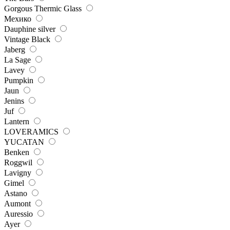
Gorgous Thermic Glass
Мехико
Dauphine silver
Vintage Black
Jaberg
La Sage
Lavey
Pumpkin
Jaun
Jenins
Juf
Lantern
LOVERAMICS
YUCATAN
Benken
Roggwil
Lavigny
Gimel
Astano
Aumont
Auressio
Ayer