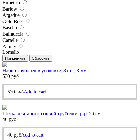
Ermetica
Barlow
Argadue
Gold Reef
Basella
Balmuccia
Cartelle
Amilly
Lomello
Применить
Сбросить
Набор трубочек в упаковке, 8 шт., 8 мм.
530
руб
530
руб
Add to cart
Щетка для многоразовой трубочки, р-р: 20 см.
40
руб
40
руб
Add to cart