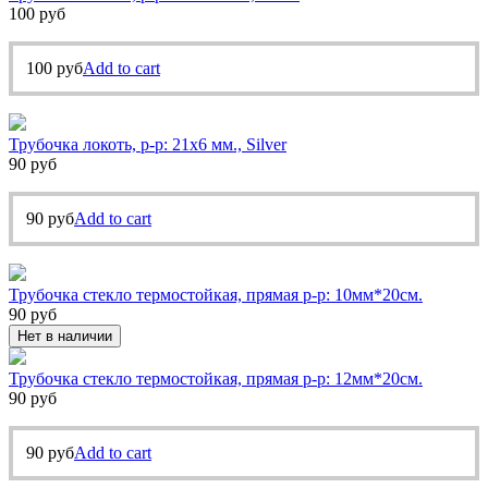
100
руб
100
руб
Add to cart
Трубочка локоть, р-р: 21х6 мм., Silver
90
руб
90
руб
Add to cart
Трубочка стекло термостойкая, прямая р-р: 10мм*20см.
90
руб
Нет в наличии
Трубочка стекло термостойкая, прямая р-р: 12мм*20см.
90
руб
90
руб
Add to cart