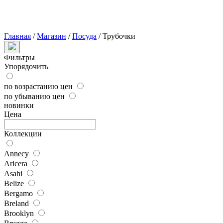
Главная
/
Магазин
/
Посуда
/
Трубочки
Фильтры
Упорядочить
по возрастанию цен
по убыванию цен
новинки
Цена
Коллекции
Annecy
Aricera
Asahi
Belize
Bergamo
Breland
Brooklyn