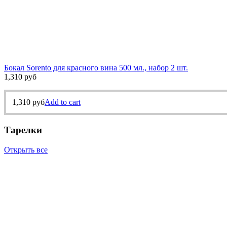
Бокал Sorento для красного вина 500 мл., набор 2 шт.
1,310
руб
1,310
руб
Add to cart
Тарелки
Открыть все