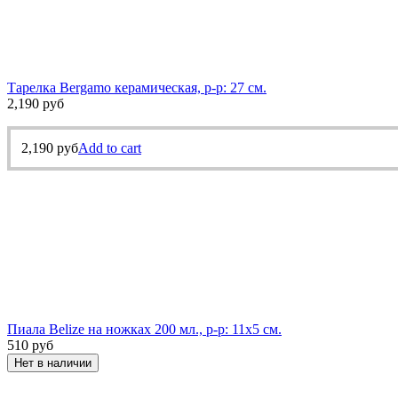
Тарелка Bergamo керамическая, р-р: 27 см.
2,190
руб
2,190
руб
Add to cart
Пиала Belize на ножках 200 мл., р-р: 11х5 см.
510
руб
Нет в наличии