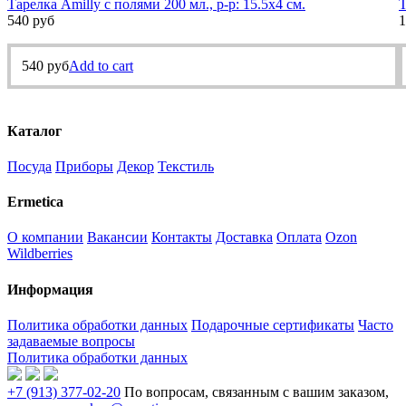
Тарелка Amilly с полями 200 мл., р-р: 15.5х4 см.
Т
540
руб
1
540
руб
Add to cart
Каталог
Посуда
Приборы
Декор
Текстиль
Ermetica
О компании
Вакансии
Контакты
Доставка
Оплата
Ozon
Wildberries
Информация
Политика обработки данных
Подарочные сертификаты
Часто
задаваемые вопросы
Политика обработки данных
+7 (913) 377-02-20
По вопросам, связанным с вашим заказом,