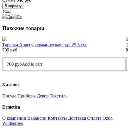
Сумма
540
руб
В корзину
Уход
Да
Да
Похожие товары
Тарелка Annecy керамическая, р-р: 25.5 см.
Т
700
руб
8
700
руб
Add to cart
Каталог
Посуда
Приборы
Декор
Текстиль
Ermetica
О компании
Вакансии
Контакты
Доставка
Оплата
Ozon
Wildberries