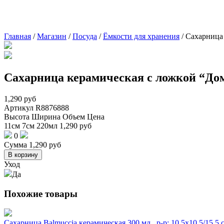
Главная
/
Магазин
/
Посуда
/
Ёмкости для хранения
/
Сахарница 
Сахарница керамическая с ложкой “Доми
1,290
руб
Артикул
R8876888
Высота
Ширина
Объем
Цена
11см
7см
220мл
1,290
руб
0
Сумма
1,290
руб
В корзину
Уход
Да
Похожие товары
Сахарница Balmuccia керамическая 300 мл., р-р: 10.5х10.5/15.5 