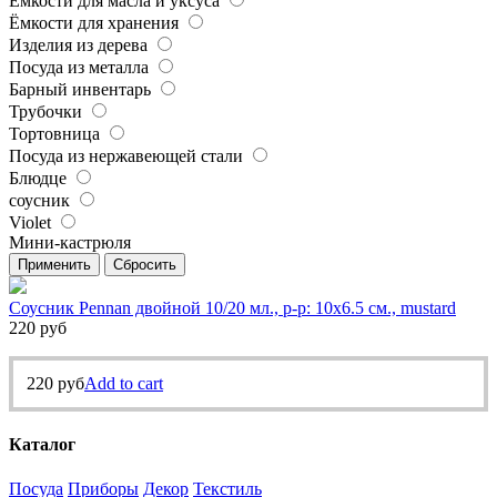
Ёмкости для масла и уксуса
Ёмкости для хранения
Изделия из дерева
Посуда из металла
Барный инвентарь
Трубочки
Тортовница
Посуда из нержавеющей стали
Блюдце
соусник
Violet
Мини-кастрюля
Применить
Сбросить
Соусник Pennan двойной 10/20 мл., р-р: 10х6.5 см., mustard
220
руб
220
руб
Add to cart
Каталог
Посуда
Приборы
Декор
Текстиль