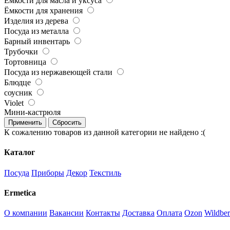
Ёмкости для масла и уксуса
Ёмкости для хранения
Изделия из дерева
Посуда из металла
Барный инвентарь
Трубочки
Тортовница
Посуда из нержавеющей стали
Блюдце
соусник
Violet
Мини-кастрюля
Применить
Сбросить
К сожалению товаров из данной категории не найдено :(
Каталог
Посуда
Приборы
Декор
Текстиль
Ermetica
О компании
Вакансии
Контакты
Доставка
Оплата
Ozon
Wildber