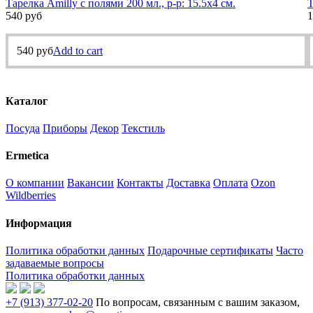
Тарелка Amilly с полями 200 мл., р-р: 15.5х4 см.
Т
540
руб
1
540
руб
Add to cart
Каталог
Посуда
Приборы
Декор
Текстиль
Ermetica
О компании
Вакансии
Контакты
Доставка
Оплата
Ozon
Wildberries
Информация
Политика обработки данных
Подарочные сертификаты
Часто
задаваемые вопросы
Политика обработки данных
+7 (913) 377-02-20
По вопросам, связанным с вашим заказом,