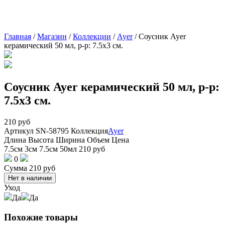
Главная
/
Магазин
/
Коллекции
/
Ayer
/
Соусник Ayer
керамический 50 мл, р-р: 7.5х3 см.
Соусник Ayer керамический 50 мл, р-р:
7.5х3 см.
210
руб
Артикул
SN-58795
Коллекция
Ayer
Длина
Высота
Ширина
Объем
Цена
7.5см
3см
7.5см
50мл
210
руб
0
Сумма
210
руб
Нет в наличии
Уход
Да
Да
Похожие товары