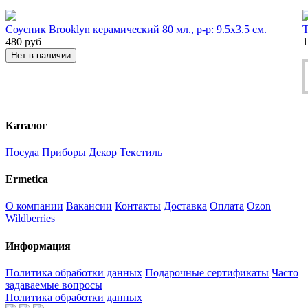
Соусник Brooklyn керамический 80 мл., р-р: 9.5х3.5 см.
Т
480
руб
1
Нет в наличии
Каталог
Посуда
Приборы
Декор
Текстиль
Ermetica
О компании
Вакансии
Контакты
Доставка
Оплата
Ozon
Wildberries
Информация
Политика обработки данных
Подарочные сертификаты
Часто
задаваемые вопросы
Политика обработки данных