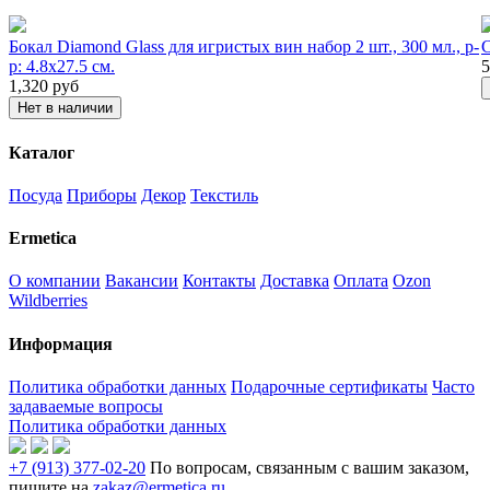
Бокал Diamond Glass для игристых вин набор 2 шт., 300 мл., р-
С
р: 4.8х27.5 см.
5
1,320
руб
Нет в наличии
Каталог
Посуда
Приборы
Декор
Текстиль
Ermetica
О компании
Вакансии
Контакты
Доставка
Оплата
Ozon
Wildberries
Информация
Политика обработки данных
Подарочные сертификаты
Часто
задаваемые вопросы
Политика обработки данных
+7 (913) 377-02-20
По вопросам, связанным с вашим заказом,
пишите на
zakaz@ermetica.ru