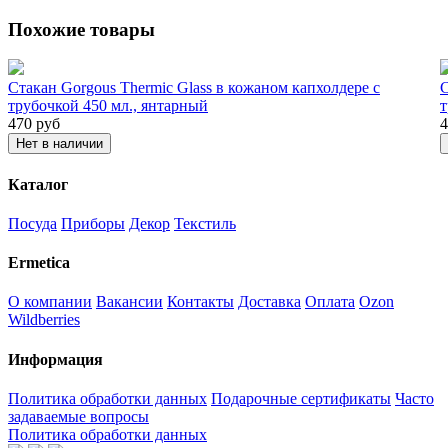
Похожие товары
Стакан Gorgous Thermic Glass в кожаном капхолдере с
С
трубочкой 450 мл., янтарный
т
470
руб
4
Нет в наличии
Каталог
Посуда
Приборы
Декор
Текстиль
Ermetica
О компании
Вакансии
Контакты
Доставка
Оплата
Ozon
Wildberries
Информация
Политика обработки данных
Подарочные сертификаты
Часто
задаваемые вопросы
Политика обработки данных