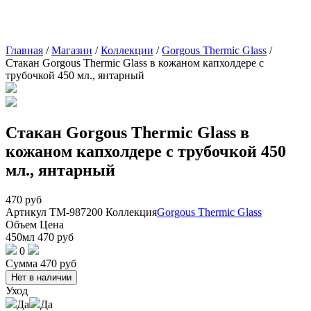
Главная
/
Магазин
/
Коллекции
/
Gorgous Thermic Glass
/
Стакан Gorgous Thermic Glass в кожаном капхолдере с
трубочкой 450 мл., янтарный
Стакан Gorgous Thermic Glass в
кожаном капхолдере с трубочкой 450
мл., янтарный
470
руб
Артикул
TM-987200
Коллекция
Gorgous Thermic Glass
Объем
Цена
450мл
470
руб
0
Сумма
470
руб
Нет в наличии
Уход
Да
Да