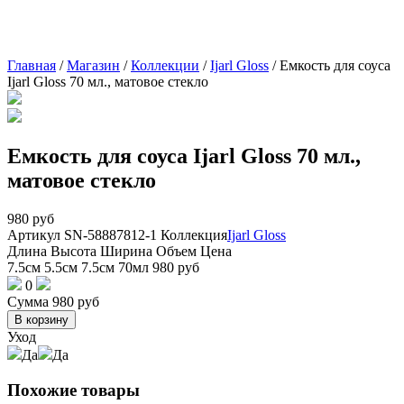
Главная
/
Магазин
/
Коллекции
/
Ijarl Gloss
/
Емкость для соуса
Ijarl Gloss 70 мл., матовое стекло
Емкость для соуса Ijarl Gloss 70 мл.,
матовое стекло
980
руб
Артикул
SN-58887812-1
Коллекция
Ijarl Gloss
Длина
Высота
Ширина
Объем
Цена
7.5см
5.5см
7.5см
70мл
980
руб
0
Сумма
980
руб
В корзину
Уход
Да
Да
Похожие товары