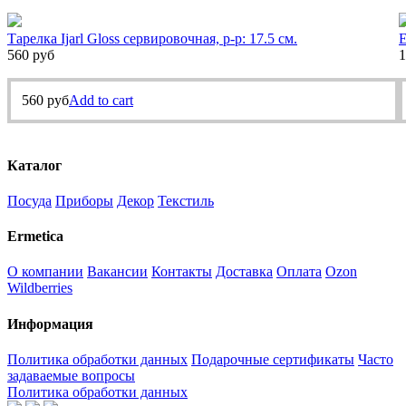
Тарелка Ijarl Gloss сервировочная, р-р: 17.5 см.
Е
560
руб
1
560
руб
Add to cart
Каталог
Посуда
Приборы
Декор
Текстиль
Ermetica
О компании
Вакансии
Контакты
Доставка
Оплата
Ozon
Wildberries
Информация
Политика обработки данных
Подарочные сертификаты
Часто
задаваемые вопросы
Политика обработки данных