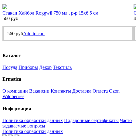
Стакан Хайбол Roggwil 750 мл., р-р:15х6.5 см.
С
560
руб
4
560
руб
Add to cart
Каталог
Посуда
Приборы
Декор
Текстиль
Ermetica
О компании
Вакансии
Контакты
Доставка
Оплата
Ozon
Wildberries
Информация
Политика обработки данных
Подарочные сертификаты
Часто
задаваемые вопросы
Политика обработки данных