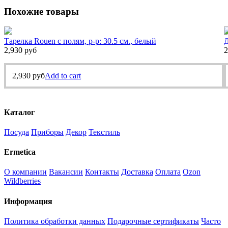
Похожие товары
Тарелка Rouen с полям, р-р: 30.5 см., белый
Д
2,930
руб
2
2,930
руб
Add to cart
Каталог
Посуда
Приборы
Декор
Текстиль
Ermetica
О компании
Вакансии
Контакты
Доставка
Оплата
Ozon
Wildberries
Информация
Политика обработки данных
Подарочные сертификаты
Часто