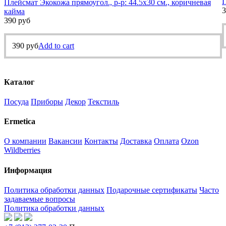
П
Плейсмат Экокожа прямоугол., р-р: 44.5х30 см., коричневая
3
кайма
390
руб
390
руб
Add to cart
Каталог
Посуда
Приборы
Декор
Текстиль
Ermetica
О компании
Вакансии
Контакты
Доставка
Оплата
Ozon
Wildberries
Информация
Политика обработки данных
Подарочные сертификаты
Часто
задаваемые вопросы
Политика обработки данных