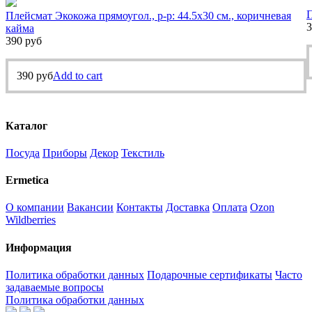
П
Плейсмат Экокожа прямоугол., р-р: 44.5х30 см., коричневая
3
кайма
390
руб
390
руб
Add to cart
Каталог
Посуда
Приборы
Декор
Текстиль
Ermetica
О компании
Вакансии
Контакты
Доставка
Оплата
Ozon
Wildberries
Информация
Политика обработки данных
Подарочные сертификаты
Часто
задаваемые вопросы
Политика обработки данных