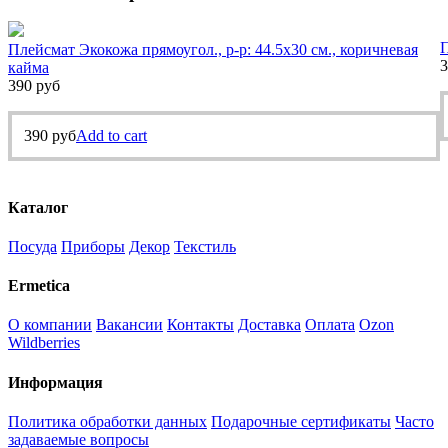
П
Плейсмат Экокожа прямоугол., р-р: 44.5х30 см., коричневая
3
кайма
390
руб
390
руб
Add to cart
Каталог
Посуда
Приборы
Декор
Текстиль
Ermetica
О компании
Вакансии
Контакты
Доставка
Оплата
Ozon
Wildberries
Информация
Политика обработки данных
Подарочные сертификаты
Часто
задаваемые вопросы