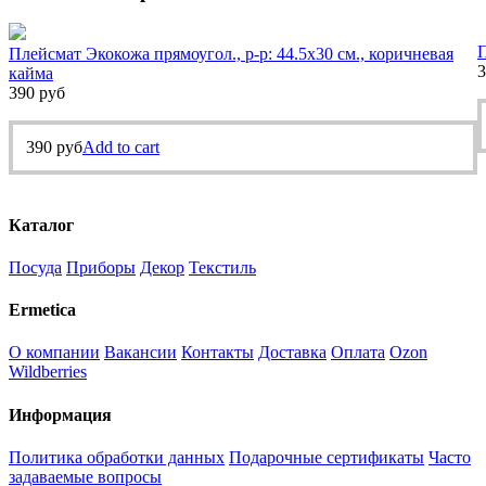
П
Плейсмат Экокожа прямоугол., р-р: 44.5х30 см., коричневая
3
кайма
390
руб
390
руб
Add to cart
Каталог
Посуда
Приборы
Декор
Текстиль
Ermetica
О компании
Вакансии
Контакты
Доставка
Оплата
Ozon
Wildberries
Информация
Политика обработки данных
Подарочные сертификаты
Часто
задаваемые вопросы