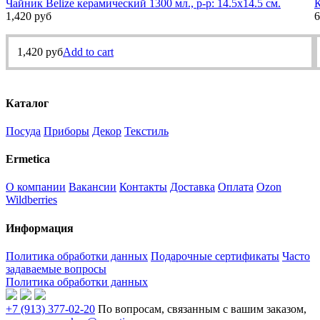
Чайник Belize керамический 1300 мл., р-р: 14.5х14.5 см.
К
1,420
руб
6
1,420
руб
Add to cart
Каталог
Посуда
Приборы
Декор
Текстиль
Ermetica
О компании
Вакансии
Контакты
Доставка
Оплата
Ozon
Wildberries
Информация
Политика обработки данных
Подарочные сертификаты
Часто
задаваемые вопросы
Политика обработки данных
+7 (913) 377-02-20
По вопросам, связанным с вашим заказом,