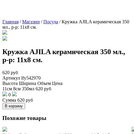
Главная
/
Магазин
/
Посуда
/
Кружка AJILA керамическая 350
мл., р-р: 11х8 см.
Кружка AJILA керамическая 350 мл.,
р-р: 11х8 см.
620
руб
Артикул
lfy542970
Высота
Ширина
Объем
Цена
11см
8см
350мл
620
руб
0
Сумма
620
руб
В корзину
Похожие товары