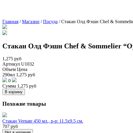
Главная
/
Магазин
/
Посуда
/
Стакан Олд Фэшн Chef & Sommelie
Стакан Олд Фэшн Chef & Sommelier “Оу
1,275
руб
Артикул
U1032
Объем
Цена
290мл
1,275
руб
0
Сумма
1,275
руб
В корзину
Похожие товары
Стакан Vernate 450 мл., р-р: 11.5х9.5 см.
707
руб
Нет в наличии