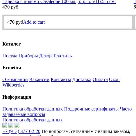
Тарелка с полями Casaleone 100 мл., р-р: 5.5/11х5.5 см.
Т
470
руб
6
470
руб
Add to cart
Каталог
Посуда
Приборы
Декор
Текстиль
Ermetica
О компании
Вакансии
Контакты
Доставка
Оплата
Ozon
Wildberries
Информация
Политика обработки данных
Подарочные сертификаты
Часто
задаваемые вопросы
Политика обработки данных
+7 (913) 377-02-20
По вопросам, связанным с вашим заказом,