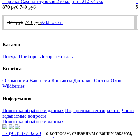
Тарелка Casoria глубокая 250 мл, р-р: 21.5х4 см.
Т
870
руб
740
руб
5
870
руб
740
руб
Add to cart
Каталог
Посуда
Приборы
Декор
Текстиль
Ermetica
О компании
Вакансии
Контакты
Доставка
Оплата
Ozon
Wildberries
Информация
Политика обработки данных
Подарочные сертификаты
Часто
задаваемые вопросы
Политика обработки данных
+7 (913) 377-02-20
По вопросам, связанным с вашим заказом,